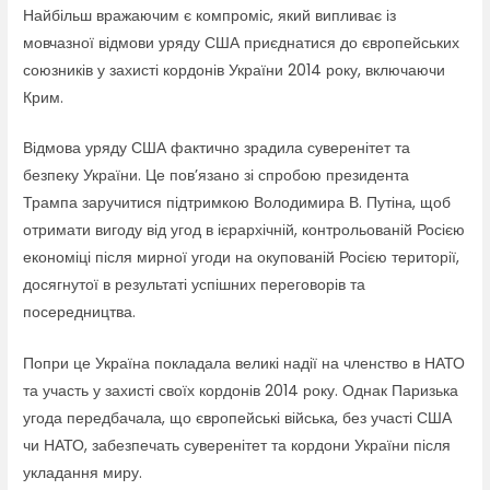
Найбільш вражаючим є компроміс, який випливає із
мовчазної відмови уряду США приєднатися до європейських
союзників у захисті кордонів України 2014 року, включаючи
Крим.
Відмова уряду США фактично зрадила суверенітет та
безпеку України. Це пов’язано зі спробою президента
Трампа заручитися підтримкою Володимира В. Путіна, щоб
отримати вигоду від угод в ієрархічній, контрольованій Росією
економіці після мирної угоди на окупованій Росією території,
досягнутої в результаті успішних переговорів та
посередництва.
Попри це Україна покладала великі надії на членство в НАТО
та участь у захисті своїх кордонів 2014 року. Однак Паризька
угода передбачала, що європейські війська, без участі США
чи НАТО, забезпечать суверенітет та кордони України після
укладання миру.