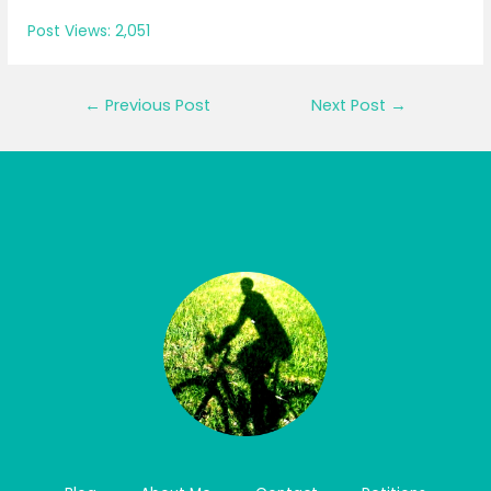
Post Views:
2,051
Post
←
Previous Post
Next Post
→
navigation