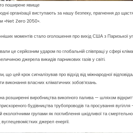
дто поширене явище
родні організації виступають за нашу безпеку, прагнення до щастя
ми «Net Zero 2050».
чніших моментів стало оголошення про вихід США з Паризької уг
звали це серйозним ударом по глобальній співпраці у сфері клім
 величиною джерела викидів парникових газів у світі.
, що цей крок сигналізував про відхід від міжнародної відповіда
ити виконання власних кліматичних зобов’язань.
ї на розширенні виробництва викопного палива — шляхом відкри
 прискореного будівництва трубопроводів та просування вугілля
ий екологічними групами як поглиблення шкідливої та смертельно
д вуглецевомістких джерел енергії.