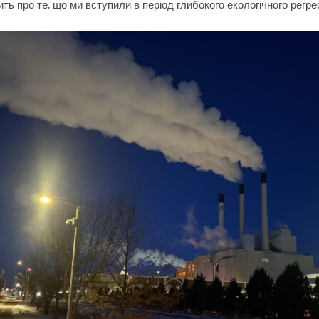
ить про те, що ми вступили в період глибокого екологічного регре