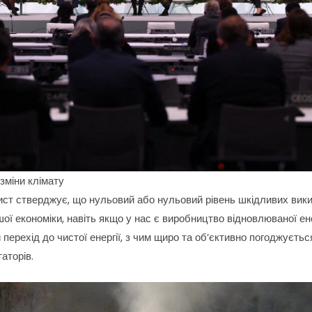
зміни клімату
хист стверджує, що нульовий або нульовий рівень шкідливих вики
ї економіки, навіть якщо у нас є виробництво відновлюваної енер
перехід до чистої енергії, з чим щиро та об’єктивно погоджуєтьс
аторів.