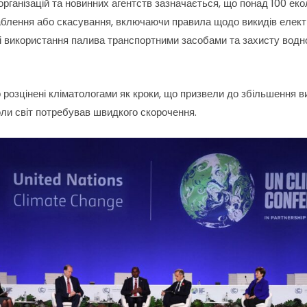
 організацій та новинних агентств зазначається, що понад 100 ек
блення або скасування, включаючи правила щодо викидів електр
і використання палива транспортними засобами та захисту водн
 розцінені кліматологами як кроки, що призвели до збільшення в
коли світ потребував швидкого скорочення.