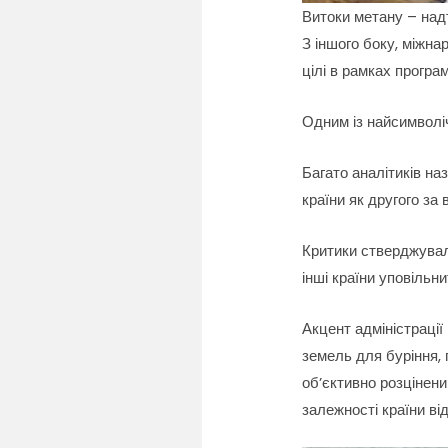
Витоки метану – на
З іншого боку, міжна
цілі в рамках програ
Одним із найсимволі
Багато аналітиків на
країни як другого за
Критики стверджували
інші країни уповільн
Акцент адміністраці
земель для буріння,
об’єктивно розцінен
залежності країни ві