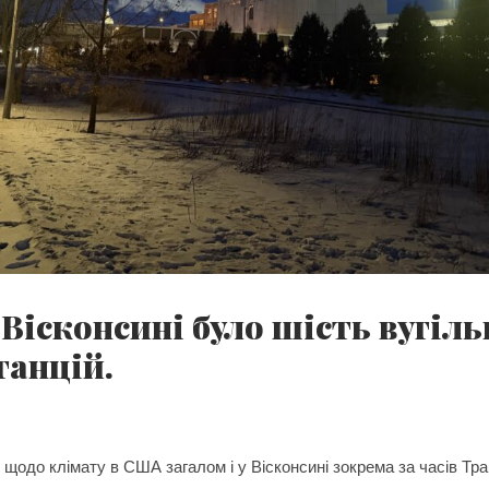
 Вісконсині було шість вугіл
танцій.
 щодо клімату в США загалом і у Вісконсині зокрема за часів Тр