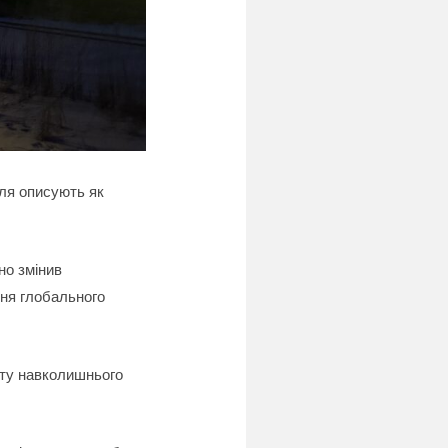
лля описують як
но змінив
ння глобального
сту навколишнього