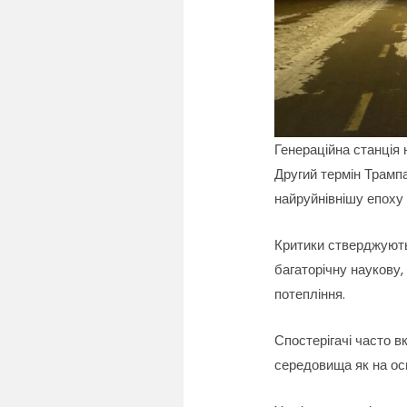
Генераційна станція 
Другий термін Трампа
найруйнівнішу епоху 
Критики стверджують,
багаторічну наукову
потепління.
Спостерігачі часто 
середовища як на ос