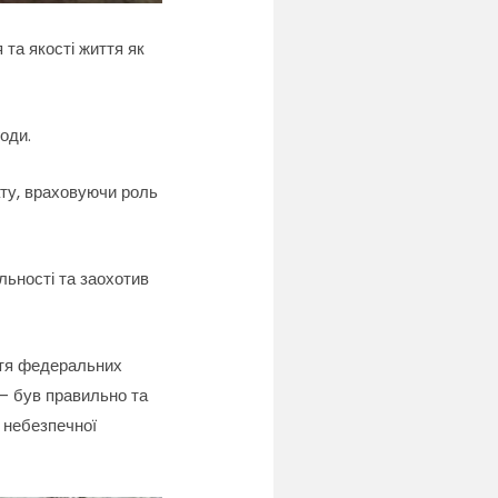
 та якості життя як
оди.
ату, враховуючи роль
льності та заохотив
ття федеральних
 — був правильно та
 небезпечної