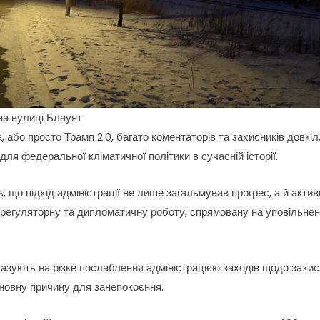
на вулиці Блаунт
, або просто Трамп 2.0, багато коментаторів та захисників довкі
для федеральної кліматичної політики в сучасній історії.
 що підхід адміністрації не лише загальмував прогрес, а й актив
, регуляторну та дипломатичну роботу, спрямовану на уповільне
вказують на різке послаблення адміністрацією заходів щодо захи
новну причину для занепокоєння.