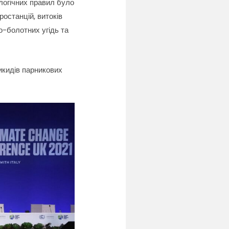
ологічних правил було
останцій, витоків
о-болотних угідь та
икидів парникових