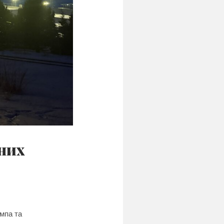
ьних
ампа та