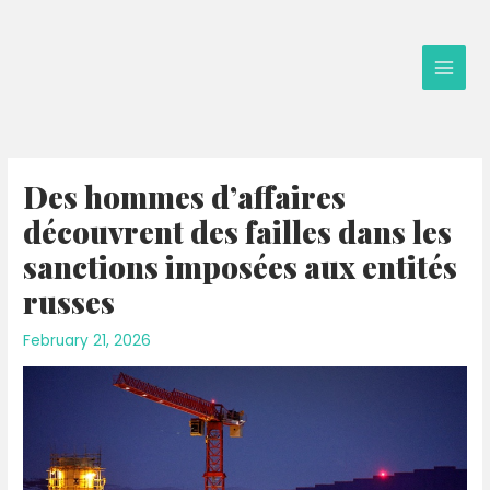
Skip
to
content
Main
Men
Des hommes d’affaires
découvrent des failles dans les
sanctions imposées aux entités
russes
February 21, 2026