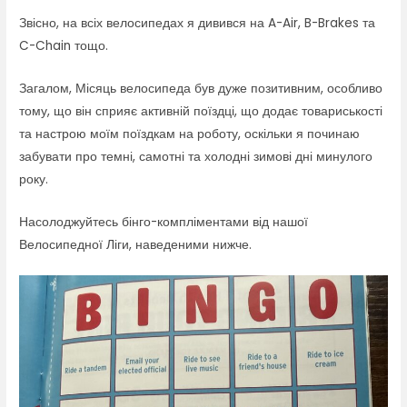
Звісно, на всіх велосипедах я дивився на A-Air, B-Brakes та
C-Chain тощо.
Загалом, Місяць велосипеда був дуже позитивним, особливо
тому, що він сприяє активній поїздці, що додає товариськості
та настрою моїм поїздкам на роботу, оскільки я починаю
забувати про темні, самотні та холодні зимові дні минулого
року.
Насолоджуйтесь бінго-компліментами від нашої
Велосипедної Ліги, наведеними нижче.