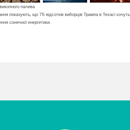
 викопного палива
ання показують, що 75 відсотків виборців Трампа в Техасі хочут
ння сонячної енергетики.