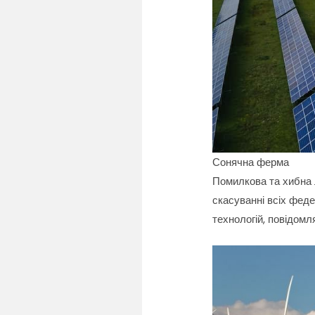
Сонячна ферма
Помилкова та хибна л
скасуванні всіх феде
технологій, повідом