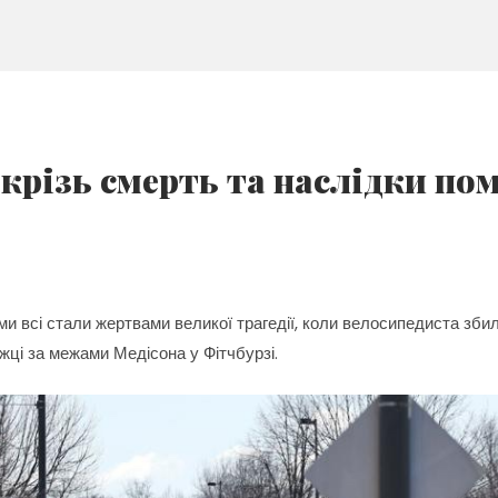
крізь смерть та наслідки по
и всі стали жертвами великої трагедії, коли велосипедиста збили,
жці за межами Медісона у Фітчбурзі.