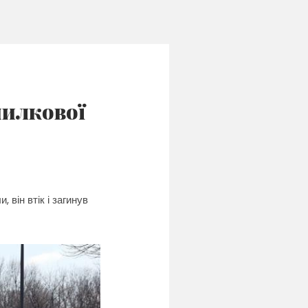
милкової
 він втік і загинув