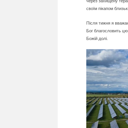
через захищену тера
своїм пікапом близьк
Після тижня я вважа
Бог благословить цю 
Божій долі.