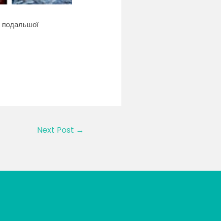
ь подальшої
Next Post
→