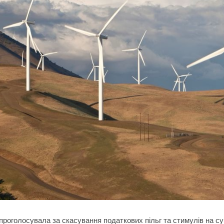
 проголосувала за скасування податкових пільг та стимулів на с