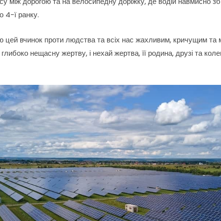
су між дорогою та на велосипедну доріжку, де водій навмисно з
о 4-ї ранку.
ю цей вчинок проти людства та всіх нас жахливим, кричущим та
глибоко нещасну жертву, і нехай жертва, її родина, друзі та коле