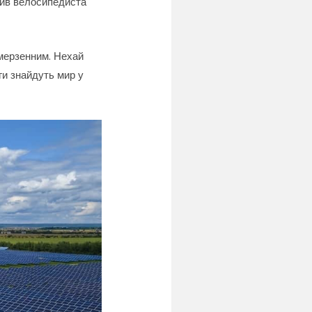
бив велосипедиста
 мерзенним. Нехай
ги знайдуть мир у