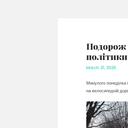
Skip
to
content
Подорож 
політики
March 31, 2026
Минулого понеділка м
на велосипедній дорі