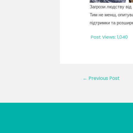
Загрози людству від
Тим не менш, опитув
підтримки та розшире
Post Views:
1,040
Post
←
Previous Post
navigation