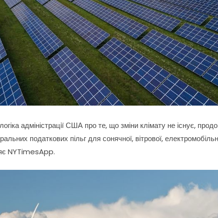
огіка адміністрації США про те, що зміни клімату не існує, про
ральних податкових пільг для сонячної, вітрової, електромобільн
ляє NYTimesApp.