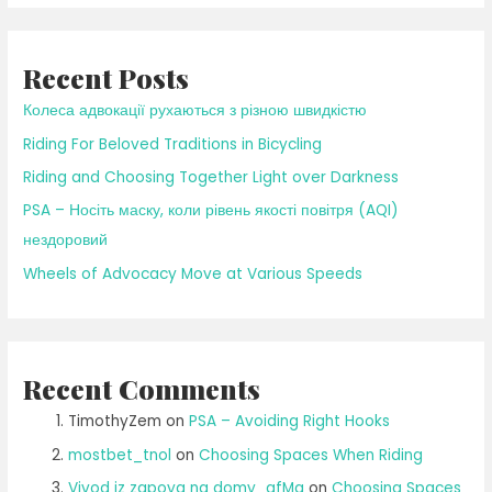
Recent Posts
Колеса адвокації рухаються з різною швидкістю
Riding For Beloved Traditions in Bicycling
Riding and Choosing Together Light over Darkness
PSA – Носіть маску, коли рівень якості повітря (AQI)
нездоровий
Wheels of Advocacy Move at Various Speeds
Recent Comments
TimothyZem
on
PSA – Avoiding Right Hooks
mostbet_tnol
on
Choosing Spaces When Riding
Vivod iz zapoya na domy_afMa
on
Choosing Spaces