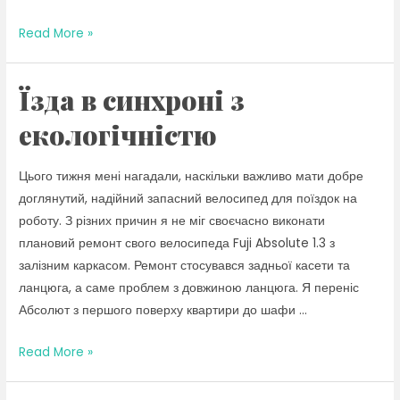
Swapping
Read More »
in
New
Їзда в синхроні з
Parts
екологічністю
Цього тижня мені нагадали, наскільки важливо мати добре
доглянутий, надійний запасний велосипед для поїздок на
роботу. З різних причин я не міг своєчасно виконати
плановий ремонт свого велосипеда Fuji Absolute 1.3 з
залізним каркасом. Ремонт стосувався задньої касети та
ланцюга, а саме проблем з довжиною ланцюга. Я переніс
Абсолют з першого поверху квартири до шафи …
Їзда
Read More »
в
синхроні