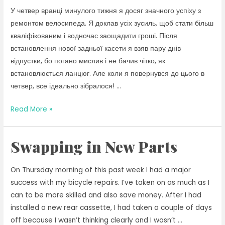
У четвер вранці минулого тижня я досяг значного успіху з
Day
ремонтом велосипеда. Я доклав усіх зусиль, щоб стати більш
кваліфікованим і водночас заощадити гроші. Після
встановлення нової задньої касети я взяв пару днів
відпустки, бо погано мислив і не бачив чітко, як
встановлюється ланцюг. Але коли я повернувся до цього в
четвер, все ідеально зібралося! …
Заміна
Read More »
нових
деталей
Swapping in New Parts
On Thursday morning of this past week I had a major
success with my bicycle repairs. I’ve taken on as much as I
can to be more skilled and also save money. After I had
installed a new rear cassette, I had taken a couple of days
off because I wasn’t thinking clearly and I wasn’t …