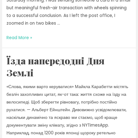
Saturday morning. I was sending someone a card in a small
but meaningful fresh-air transaction with wheels spinning
to a successful conclusion. As I left the post office, I
zoomed in on two bikes …
Reuniting
Read More »
Again
With
Їзда напередодні Дня
Fair-
Weather
Землі
Ride
«Слова, якими варто керуватися» Майкла Карабетти містять
безліч захопливих цитат, як-от така: життя схоже на їзду на
велосипеді. Щоб зберегти рівновагу, потрібно постійно
рухатися. — Альберт Ейнштейн. Дивовижно усвідомлювати,
наскільки динамічно та яскраво ми стаємо, щоб краще
документувати зміну клімату, згідно з NYTimesApp.
Наприклад, понад 1200 років японці щороку ретельно