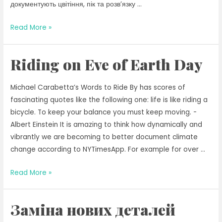
документують цвітіння, пік та розв’язку …
Їзда
Read More »
напередодні
Дня
Riding on Eve of Earth Day
Землі
Michael Carabetta’s Words to Ride By has scores of
fascinating quotes like the following one: life is like riding a
bicycle. To keep your balance you must keep moving. -
Albert Einstein It is amazing to think how dynamically and
vibrantly we are becoming to better document climate
change according to NYTimesApp. For example for over …
Riding
Read More »
on
Eve
Заміна нових деталей
of
Earth