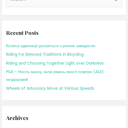
e
a
r
c
Recent Posts
h
f
Колеса адвокації рухаються з різною швидкістю
o
Riding For Beloved Traditions in Bicycling
r
Riding and Choosing Together Light over Darkness
:
PSA – Носіть маску, коли рівень якості повітря (AQI)
нездоровий
Wheels of Advocacy Move at Various Speeds
Archives