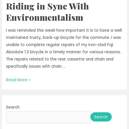
Riding in Sync With
з
екологічністю
Environmentalism
I was reminded this week how important it is to have a well
maintained trusty, back-up bicycle for the commute. I was
unable to complete regular repairs of my iron-clad Fuji
Absolute 1.3 bicycle in a timely manner for various reasons.
The repairs related to the rear cassette and chain and
specifically issues with chain …
Riding
Read More »
in
Sync
With
Search
Environmentalism
Search